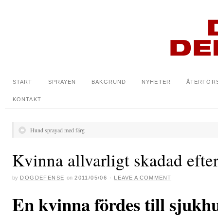
START
SPRAYEN
BAKGRUND
NYHETER
ÅTERFÖR
KONTAKT
Hund sprayad med färg
Kvinna allvarligt skadad efte
by
DOGDEFENSE
on
2011/05/06
·
LEAVE A COMMENT
En kvinna fördes till sjukh