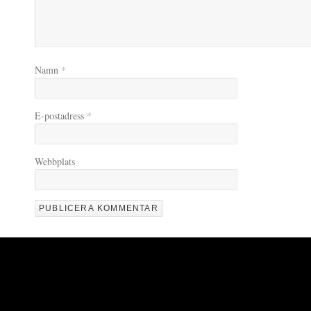
Namn
*
E-postadress
*
Webbplats