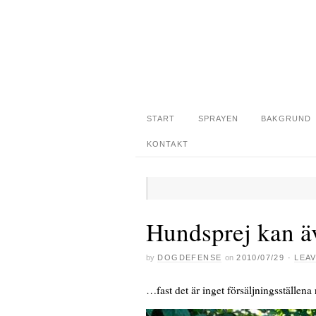
START
SPRAYEN
BAKGRUND
KONTAKT
Hundsprej kan ä
by
DOGDEFENSE
on
2010/07/29
·
LEA
…fast det är inget försäljningsställen